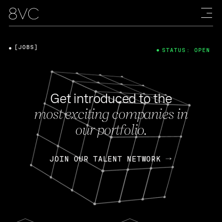
[JOBS]
STATUS: OPEN
Get introduced to the
most exciting companies in
our portfolio.
JOIN OUR TALENT NETWORK