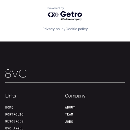
Powered by Getro.com
Our Thesis
Jobs
Privacy policy
Cookie policy
Team
Contact
Links
Company
HOME
ABOUT
PORTFOLIO
TEAM
RESOURCES
JOBS
8VC ANGEL