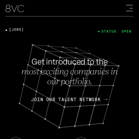
[JOBS]
STATUS: OPEN
Get introduced to the
most exciting companies in
our portfolio.
JOIN OUR TALENT NETWORK