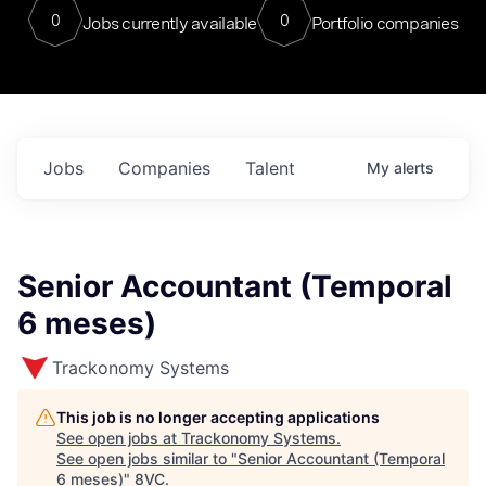
0
0
Jobs currently available
Portfolio companies
Jobs
Companies
Talent
My
alerts
Senior Accountant (Temporal
6 meses)
Trackonomy Systems
This job is no longer accepting applications
See open jobs at
Trackonomy Systems
.
See open jobs similar to "
Senior Accountant (Temporal
6 meses)
"
8VC
.