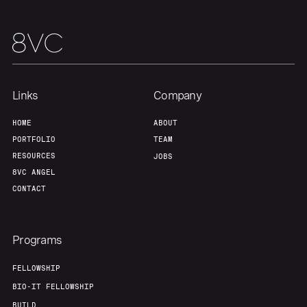
Team
Contact
Links
Company
HOME
ABOUT
PORTFOLIO
TEAM
RESOURCES
JOBS
8VC ANGEL
CONTACT
Programs
FELLOWSHIP
BIO-IT FELLOWSHIP
BUILD