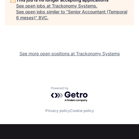
See open jobs at
Trackonomy Systems
.
See open jobs similar to "
Senior Accountant (Temporal
6 meses)
"
8VC
.
See more open positions at
Trackonomy Systems
Home
Resources
Powered by Getro.com
Portfolio
Fellowship
Privacy policy
Cookie policy
About
Build
Our Thesis
Jobs