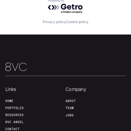
About
Build
Powered by Getro.com
Our Thesis
Jobs
Privacy policy
Cookie policy
Team
Contact
Links
Company
HOME
ABOUT
PORTFOLIO
TEAM
RESOURCES
JOBS
8VC ANGEL
CONTACT