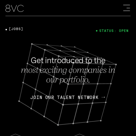
[JOBS]
STATUS: OPEN
Get introduced to the
most exciting companies in
our portfolio.
JOIN OUR TALENT NETWORK