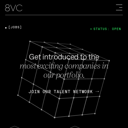
[JOBS]
STATUS: OPEN
Get introduced to the
most exciting companies in
our portfolio.
JOIN OUR TALENT NETWORK