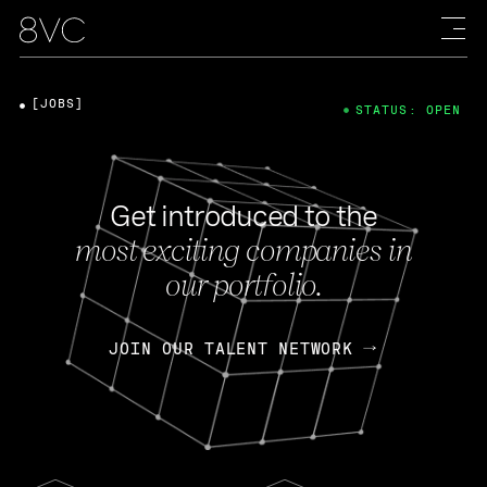
[JOBS]
STATUS: OPEN
Get introduced to the
most exciting companies in
our portfolio.
JOIN OUR TALENT NETWORK