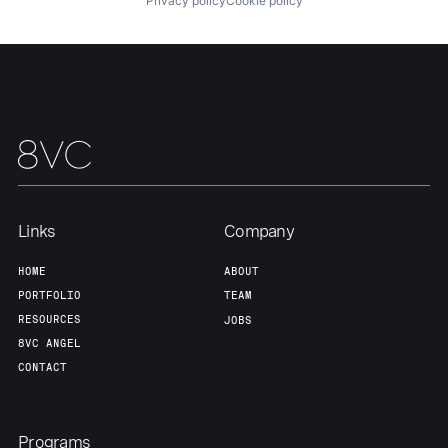
Privacy policy
Cookie policy
Portfolio
Fellowship
About
Build
Our Thesis
Jobs
Links
Company
Team
Contact
HOME
ABOUT
PORTFOLIO
TEAM
RESOURCES
JOBS
8VC ANGEL
CONTACT
Programs