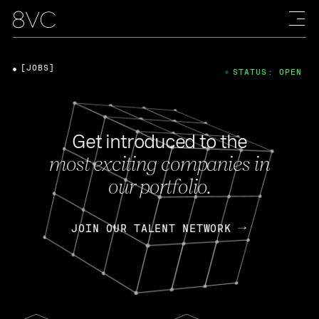
[JOBS]
STATUS: OPEN
Get introduced to the
most exciting companies in
our portfolio.
JOIN OUR TALENT NETWORK