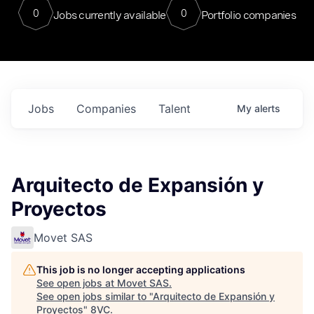
0
0
Jobs currently available
Portfolio companies
Jobs
Companies
Talent
My
alerts
Arquitecto de Expansión y
Proyectos
Movet SAS
This job is no longer accepting applications
See open jobs at
Movet SAS
.
See open jobs similar to "
Arquitecto de Expansión y
Proyectos
"
8VC
.