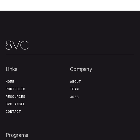
Home
Resources
Portfolio
Fellowship
Links
Company
About
Build
HOME
ABOUT
PORTFOLIO
TEAM
Our Thesis
Jobs
RESOURCES
JOBS
8VC ANGEL
CONTACT
Team
Contact
Programs