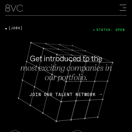
[JOBS]
STATUS: OPEN
Get introduced to the
most exciting companies in
our portfolio.
JOIN OUR TALENT NETWORK