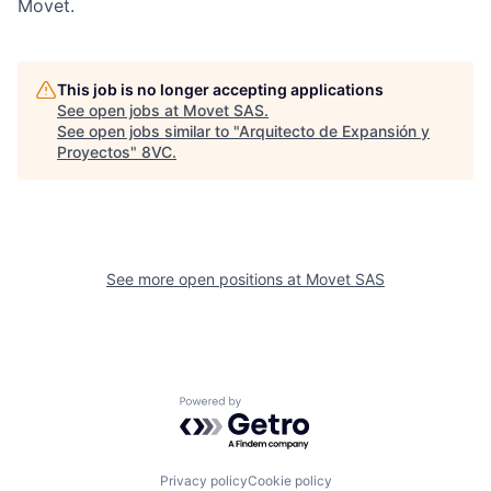
Movet.
This job is no longer accepting applications
See open jobs at
Movet SAS
.
See open jobs similar to "
Arquitecto de Expansión y
Proyectos
"
8VC
.
See more open positions at
Movet SAS
Powered by Getro.com
Privacy policy
Cookie policy