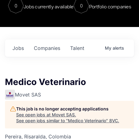
0
0
Jobs currently available
Portfolio companies
Jobs
Companies
Talent
My
alerts
Medico Veterinario
Movet SAS
This job is no longer accepting applications
See open jobs at
Movet SAS
.
See open jobs similar to "
Medico Veterinario
"
8VC
.
Pereira, Risaralda, Colombia