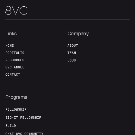
Portfolio
Fellowship
Links
Company
About
Build
HOME
ABOUT
PORTFOLIO
TEAM
Our Thesis
Jobs
RESOURCES
JOBS
8VC ANGEL
CONTACT
Team
Contact
Programs
FELLOWSHIP
BIO-IT FELLOWSHIP
BUILD
CHAT 8VC COMMUNITY