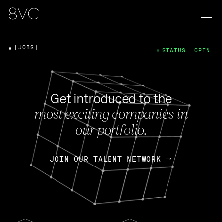
[JOBS]
STATUS: OPEN
Get introduced to the
most exciting companies in
our portfolio.
JOIN OUR TALENT NETWORK