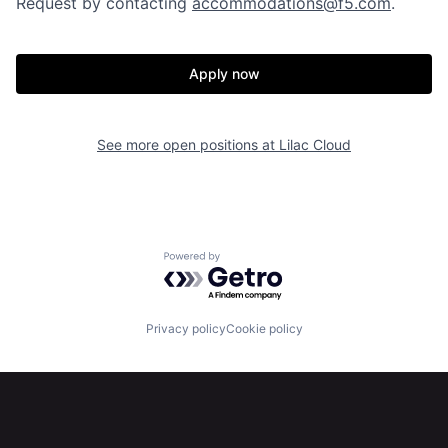
Request by contacting
accommodations@f5.com
.
Home
Resources
Apply now
Portfolio
Fellowship
See more open positions at
Lilac Cloud
About
Build
Our Thesis
Jobs
Powered by Getro.com
Team
Contact
Privacy policy
Cookie policy