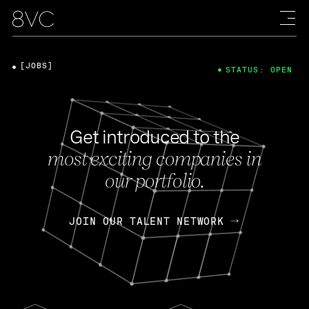
[JOBS]
STATUS: OPEN
Get introduced to the
most exciting companies in
our portfolio.
JOIN OUR TALENT NETWORK