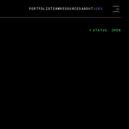
PORTFOLIO
TEAM
RESOURCES
ABOUT
JOBS
STATUS: OPEN
4
ng Guard; A
ts acquisition by Cox
USD.
 2024
 Fireside Chat