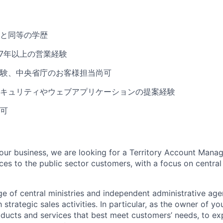
と同等の学歴
る7年以上の営業経験
験、中央省庁のお客様担当尚可
キュリティやウェブアプリケーションの提案経験
可
our business, we are looking for a Territory Account Manage
ces to the public sector customers, with a focus on centra
ge of central ministries and independent administrative age
strategic sales activities. In particular, as the owner of you
ucts and services that best meet customers’ needs, to ex