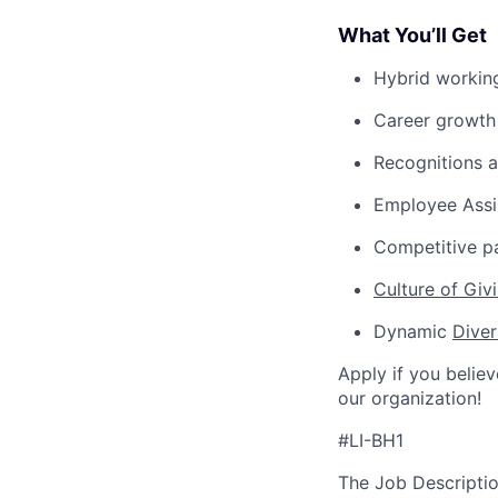
What You’ll Get
Hybrid worki
Career growth
Recognitions 
Employee Assi
Competitive p
Culture of Giv
Dynamic
Diver
Apply if you believ
our organization!
#LI-BH1
The Job Description