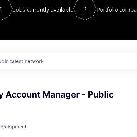
For our final Chat8VC of 2023, 
Jobs currently available
Portfolio compa
0
0
Director of Generative AI and LLM
sits at a very compelling vantage point in
to NVIDIA, he was a serial entrepreneur, classical ML
PhD, and researcher by training who worked on many
interesting applied AI projects at places like Gigster and
played key roles in the enterprise-wide AI
tr
Join talent network
ry Account Manager - Public
Development