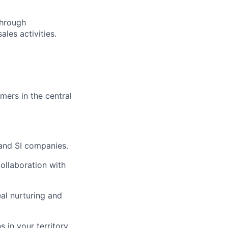
through
ales activities.
mers in the central
 and SI companies.
ollaboration with
al nurturing and
 in your territory.