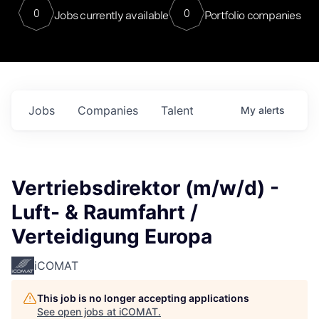
0
0
Jobs currently available
Portfolio companies
Jobs
Companies
Talent
My
alerts
Vertriebsdirektor (m/w/d) -
Luft- & Raumfahrt /
Verteidigung Europa
iCOMAT
This job is no longer accepting applications
See open jobs at
iCOMAT
.