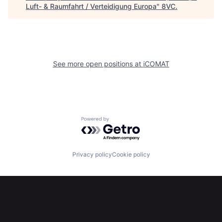
Luft- & Raumfahrt / Verteidigung Europa
"
8VC
.
See more open positions at
iCOMAT
Home
Resources
Portfolio
Fellowship
Powered by Getro.com
About
Build
Privacy policy
Cookie policy
Our Thesis
Jobs
Team
Contact