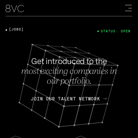
[JOBS]
STATUS: OPEN
Get introduced to the
most exciting companies in
our portfolio.
JOIN OUR TALENT NETWORK