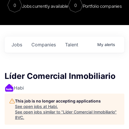
0
0
Jobs currently available
Portfolio companies
Jobs
Companies
Talent
My
alerts
Líder Comercial Inmobiliario
Habi
This job is no longer accepting applications
See open jobs at
Habi
.
See open jobs similar to "
Líder Comercial Inmobiliario
"
8VC
.