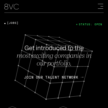
[JOBS]
STATUS: OPEN
Get introduced to the
most exciting companies in
our portfolio.
JOIN OUR TALENT NETWORK