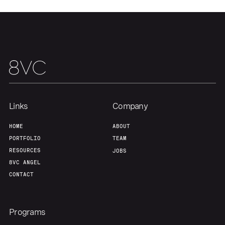
Home
Resources
Portfolio
Fellowship
Links
Company
About
Build
HOME
ABOUT
PORTFOLIO
TEAM
Our Thesis
Jobs
RESOURCES
JOBS
8VC ANGEL
CONTACT
Team
Contact
Programs