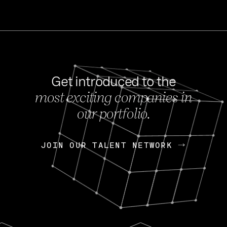
Get introduced to the
most exciting companies in
s
our portfolio.
NEWS
FEB 27, 202
OpenGov: A Changi
Continuing Mission
p
JOIN OUR TALENT NETWORK
JOIN OUR TALENT NETWORK
Today, OpenGov announced i
Enterprises for $1.8 billion 
INTERVIEW
FEB 7,
Nik Spirin (NVIDIA)