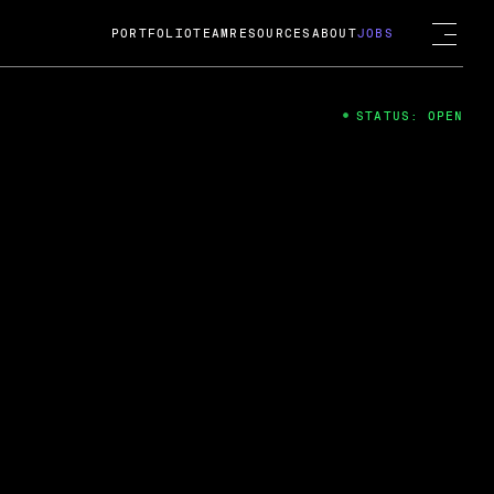
PORTFOLIO
TEAM
RESOURCES
ABOUT
JOBS
STATUS: OPEN
4
ng Guard; A
ts acquisition by Cox
USD.
 2024
 Fireside Chat