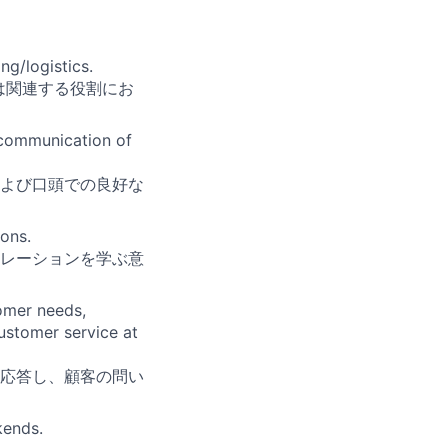
ng/logistics.
は関連する役割にお
 communication of
よび口頭での良好な
ions.
レーションを学ぶ意
omer needs,
customer service at
応答し、顧客の問い
kends.