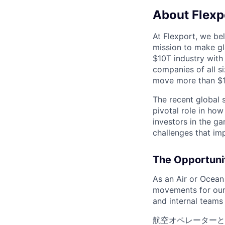
About Flexp
At Flexport, we be
mission to make gl
$10T industry with
companies of all 
move more than $19
The recent global 
pivotal role in ho
investors in the g
challenges that im
The Opportu
As an Air or Ocean 
movements for our c
and internal teams
航空オペレーターと