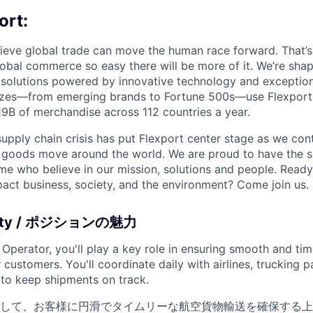
ort:
lieve global trade can move the human race forward. That’s 
obal commerce so easy there will be more of it. We’re shapi
 solutions powered by innovative technology and exception
sizes—from emerging brands to Fortune 500s—use Flexport
B of merchandise across 112 countries a year.
supply chain crisis has put Flexport center stage as we cont
w goods move around the world. We are proud to have the s
ame who believe in our mission, solutions and people. Ready
pact business, society, and the environment? Come join us.
nity / ポジションの魅力
Operator, you'll play a key role in ensuring smooth and time
ustomers. You'll coordinate daily with airlines, trucking pa
 to keep shipments on track.
して、お客様に円滑でタイムリーな航空貨物輸送を確保する上