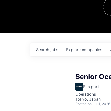
Team
Contact
Search
jobs
Explore
companies
Senior Oc
Flexport
Operations
Tokyo, Japan
Posted
on Jul 1, 2026