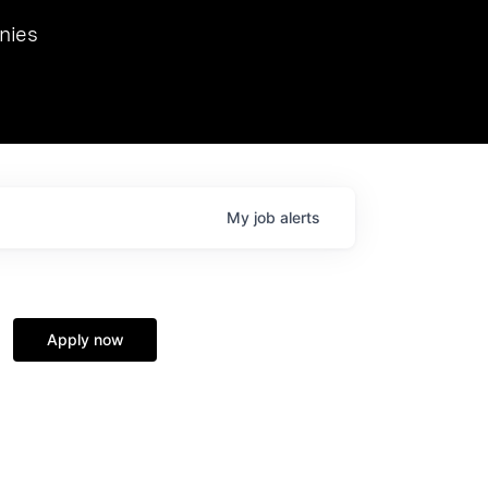
we hosted Dr. Nik Spirin,
nies
Ops at NVIDIA. He
 this role. Prior
ansformations of Canon, Dentsu, and Vodafone.
My
job
alerts
Apply now