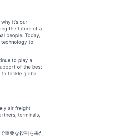
why it’s our
ng the future of a
al people. Today,
 technology to
inue to play a
upport of the best
 to tackle global
ly air freight
rtners, terminals,
で重要な役割を果た