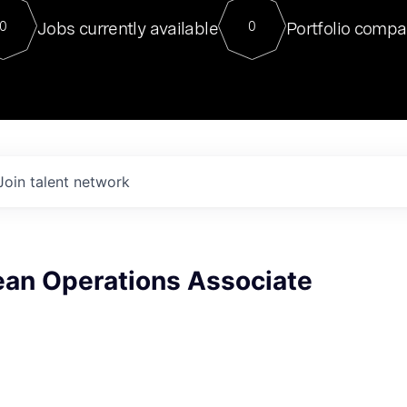
For our final Chat8VC of 2023, 
Jobs currently available
Portfolio compa
0
0
Director of Generative AI and LLM
sits at a very compelling vantage point in
to NVIDIA, he was a serial entrepreneur, classical ML
PhD, and researcher by training who worked on many
interesting applied AI projects at places like Gigster and
played key roles in the enterprise-wide AI
tr
Join talent network
ean Operations Associate