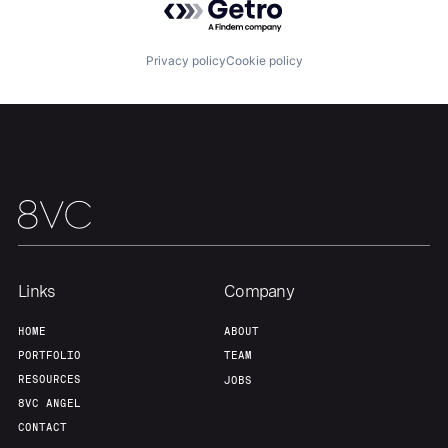
Portfolio
Fellowship
Privacy policy
Cookie policy
About
Build
Our Thesis
Jobs
Team
Contact
Links
Company
HOME
ABOUT
PORTFOLIO
TEAM
RESOURCES
JOBS
8VC ANGEL
CONTACT