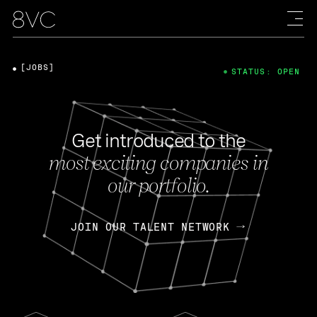
[JOBS]
STATUS: OPEN
Get introduced to the
most exciting companies in
our portfolio.
JOIN OUR TALENT NETWORK