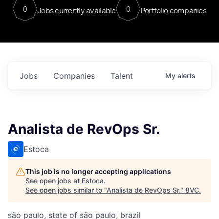
0
0
Jobs currently available
Portfolio companies
Jobs
Companies
Talent
My
alerts
Analista de RevOps Sr.
Estoca
This job is no longer accepting applications
See open jobs at
Estoca
.
See open jobs similar to "
Analista de RevOps Sr.
"
8VC
.
são paulo, state of são paulo, brazil