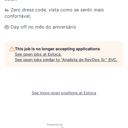
👟 Zero dress code, vista como se sentir mais
confortável;
🎂 Day off no mês do aniversário
This job is no longer accepting applications
See open jobs at
Estoca
.
See open jobs similar to "
Analista de RevOps Sr.
"
8VC
.
See more open positions at
Estoca
Home
Resources
Powered by Getro.com