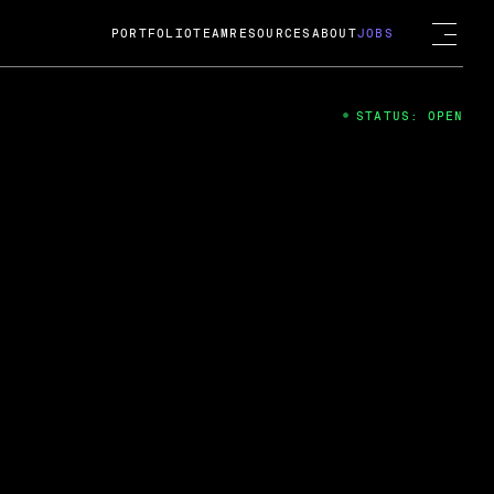
PORTFOLIO
TEAM
RESOURCES
ABOUT
JOBS
STATUS: OPEN
4
ng Guard; A
ts acquisition by Cox
USD.
 2024
 Fireside Chat