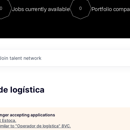
For our final Chat8VC of 2023, 
Jobs currently available
Portfolio compa
0
0
Director of Generative AI and LLM
sits at a very compelling vantage point in
to NVIDIA, he was a serial entrepreneur, classical ML
PhD, and researcher by training who worked on many
interesting applied AI projects at places like Gigster and
played key roles in the enterprise-wide AI
tr
Join talent network
e logística
longer accepting applications
t
Estoca
.
milar to "
Operador de logística
"
8VC
.