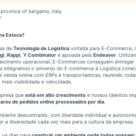
 province of bergamo, italy
o
na Estoca?
sa de
Tecnologia de Logística
voltada para E-Commerce, i
gi
,
Rappi
,
Y Combinator
e apoiada pela
Endeavor
. Utiliz
hecimento operacional, E-Commerces conseguem entregar 
ós integramos o universo do E-commerce à Logística cone
de venda online com ERPs e transportadoras, reunindo tod
 mais visibilidade e velocidade.
mpresa que
está em alto crescimento
e nossos talentos i
hares de pedidos online processados por dia
.
biente descontraído, com liberdade individual e autonomi
r a diversidade cada vez mais para a cultura da empresa.
 os dias para
construir um ambiente onde todos possam t