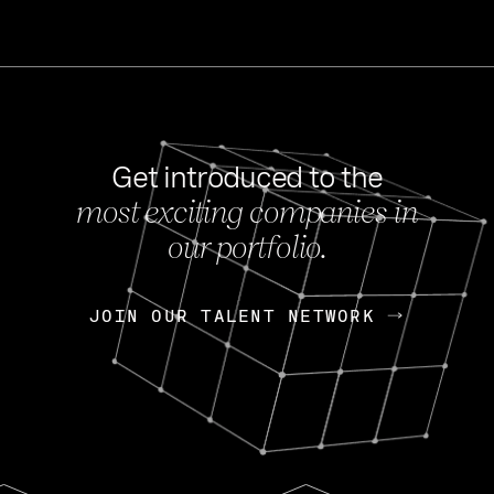
Get introduced to the
most exciting companies in
s
our portfolio.
NEWS
FEB 27, 202
OpenGov: A Changi
Continuing Mission
p
JOIN OUR TALENT NETWORK
JOIN OUR TALENT NETWORK
Today, OpenGov announced i
Enterprises for $1.8 billion 
INTERVIEW
FEB 7,
Nik Spirin (NVIDIA)