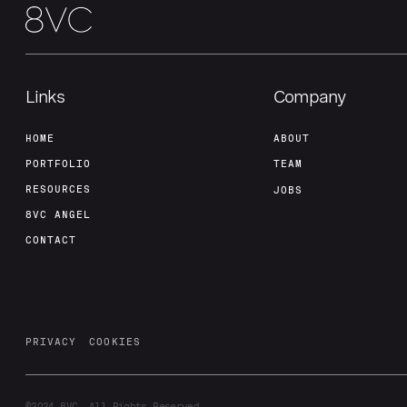
Links
Company
HOME
ABOUT
PORTFOLIO
TEAM
RESOURCES
JOBS
8VC ANGEL
CONTACT
PRIVACY
COOKIES
©2024
8VC. All Rights Reserved.