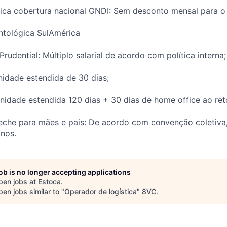
dica cobertura nacional GNDI: Sem desconto mensal para o
ntológica SulAmérica
rudential: Múltiplo salarial de acordo com política interna;
rnidade estendida de 30 dias;
rnidade estendida 120 dias + 30 dias de home office ao reto
o creche para mães e pais: De acordo com convenção coletiva
anos.
job is no longer accepting applications
pen jobs at
Estoca
.
en jobs similar to "
Operador de logística
"
8VC
.