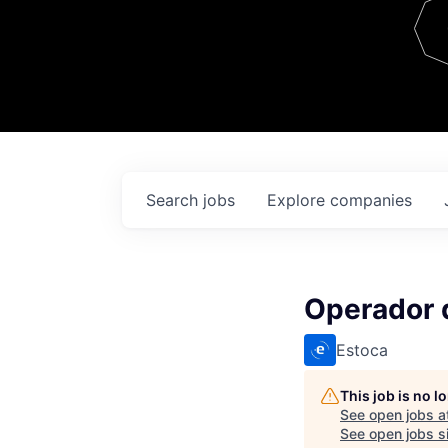
Team
Contact
Search
jobs
Explore
companies
Operador d
Estoca
This job is no 
See open jobs a
See open jobs si