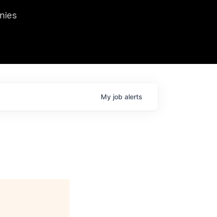
we hosted Dr. Nik Spirin,
nies
Ops at NVIDIA. He
 this role. Prior
ansformations of Canon, Dentsu, and Vodafone.
My
job
alerts