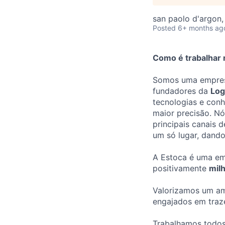
san paolo d'argon,
Posted
6+ months ag
Como é trabalhar 
Somos uma empre
fundadores da
Log
tecnologias e con
maior precisão. N
principais canais 
um só lugar, dando
A Estoca é uma e
positivamente
mil
Valorizamos um am
engajados em traze
Trabalhamos todos