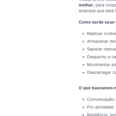
melhor
, para cre
empresa que está t
Como serão seus 
Realizar confe
Armazenar iten
Separar merca
Despacho e ca
Movimentar pal
Descarregar c
O que buscamos n
Comunicação;
Pro atividade;
Resiliência, s