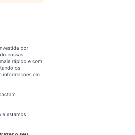
nvestida por
ando nossas
mais rápido e com
ctando os
as informações em
mpactam
a e estamos
razer o seu