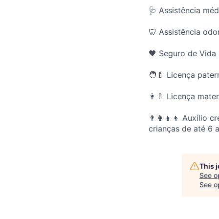
🩺 Assistência mé
🦷 Assistência odo
🧡 Seguro de Vida P
🧑‍🍼 Licença pate
👩‍🍼 Licença mate
👨‍👩‍👧‍👦 Auxíli
crianças de até 6 
This 
See o
See op