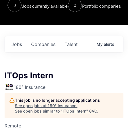
0
0
Jobs currently available
Portfolio companies
Jobs
Companies
Talent
My
alerts
ITOps Intern
180° Insurance
This job is no longer accepting applications
See open jobs at
180° Insurance
.
See open jobs similar to "
ITOps Intern
"
8VC
.
Remote