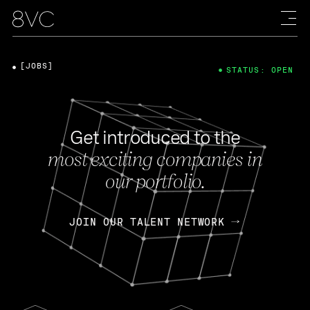
[JOBS]
STATUS: OPEN
Get introduced to the
most exciting companies in
our portfolio.
JOIN OUR TALENT NETWORK